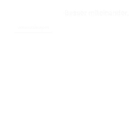
Besser miteinander.
ment
Veranstaltungen
Über uns
Kontakt
Start