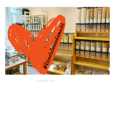
Genoss*in werden
Total digital kannst Du
hier und jetzt
Deinen Antrag ausfüllen und uns
zuschicken!!!
Oder du lädst ihn runter und bringst ihn vorbei. Oder Du holst ihn im Laden
... :-)