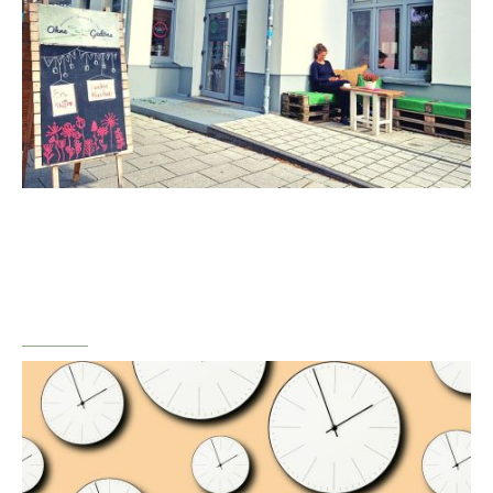
Unser Bio- und Unverpacktladen liegt zentral am Volksdorfer Wochenmarkt.
Nur 2min bis zur nächsten U-Bahn oder zum Bus, ein Parkplatz vor der Tür.
Besser geht's nicht.
Öffnungszeiten
Ab Juni 2026 haben wir auch am Mittwoch nachmittag geöffnet! Für mehr
Info
hier klicken