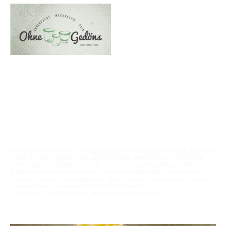
Hey, schön dass Du da
bist!
Willkommen im Bio- und Unverpacktladen in Hamburg Volksdorf, direkt am
Markt. Wir legen großen Wert auf biologische Produkte und nachhaltige
Einkaufsgewohnheiten. Unser Ziel ist es, Dir eine umweltfreundliche
Alternative zum herkömmlichen Einkauf zu bieten, damit Du ganz ohne
Verpackungsmüll genießen kannst. Besuch' uns und erlebe, wie einfach und
angenehm es ist, verantwortungsvoll einzukaufen!
Eine leckere Tasse Kaffee gibt es bei uns übrigens auch!
Unser Sortiment