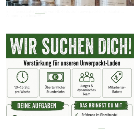
Ein interessanter
Beitrag
von NDR-Info zum unverpackten Einkaufen ...
Support your local!!!!
Lust mitzumachen?
Ab sofort suchen wir eine Unterstützung für unseren Bio- und
Unverpacktladen. Gern mit Erfahrung im Einzelhandel.
Hier
gibt's weitere
Infos.