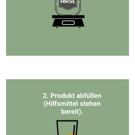
1. Du bringst leere Gefäße mit und stellst sie auf die Waage.
Das Gewicht notierst Du direkt auf dem Gefäß oder auf
einem Zettel.