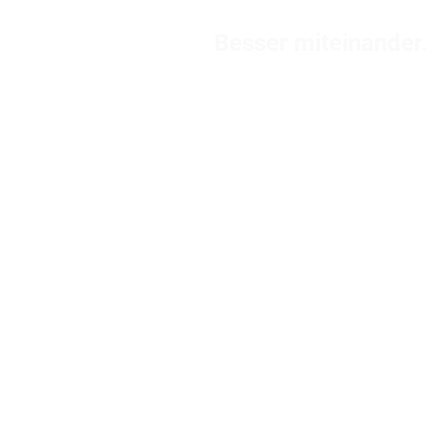
Besser miteinander.
ment
Veranstaltungen
Über uns
Kontakt
Start