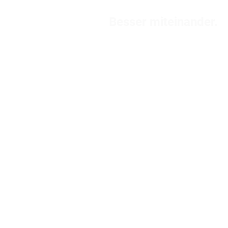
Besser miteinander.
ment
Veranstaltungen
Über uns
Kontakt
Start